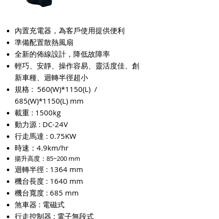
​內置充電器，為客戶使用提供便利
準備配置散熱風扇
​全新的佈線設計，降低故障率
輕巧、安靜、操作容易、靈活度佳、創
新車種、迴轉半徑超小
規格 : 560(W)
*1150
(L) /
685(W)
*1150
(L) mm
載重 : 1500kg
動力源 : DC-24V
行走馬達 : 0.75KW
​​時速：4.9km/hr
​​揚升高度：85~200 mm
迴轉半徑 : 1364 mm
機台長度 : 1640 mm
機台寬度 : 685 mm
煞車器 : 電磁式
行走控制器 : 電子無段式