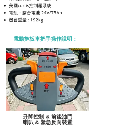
美國curtis控制器系統
電瓶：膠合電池 24V/75Ah
機台重量 : 192kg
電動拖板車把手操作說明：
升降控制 & 前後油門
​喇叭 & 緊急反向裝置