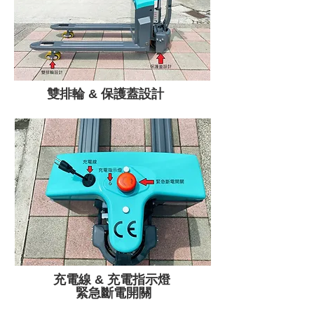
雙排輪 & 保護蓋設計
充電線 & 充電指示燈
緊急斷電開關