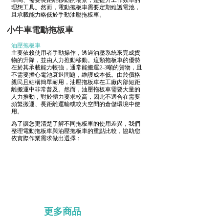
理想工具。然而，電動拖板車需要定期維護電池，
且承載能力略低於手動油壓拖板車。
小牛車電動拖板車
油壓拖板車
主要依賴使用者手動操作，透過油壓系統來完成貨
物的升降，並由人力推動移動。這類拖板車的優勢
在於其承載能力較強，通常能搬運2-3噸的貨物，且
不需要擔心電池衰退問題，維護成本低。由於價格
親民且結構簡單耐用，油壓拖板車在工廠內部短距
離搬運中非常普及。然而，油壓拖板車需要大量的
人力推動，對於體力要求較高，因此不適合在需要
頻繁搬運、長距離運輸或較大空間的倉儲環境中使
用。
為了讓您更清楚了解不同拖板車的使用差異，我們
整理電動拖板車與油壓拖板車的重點比較，協助您
依實際作業需求做出選擇：
更多商品