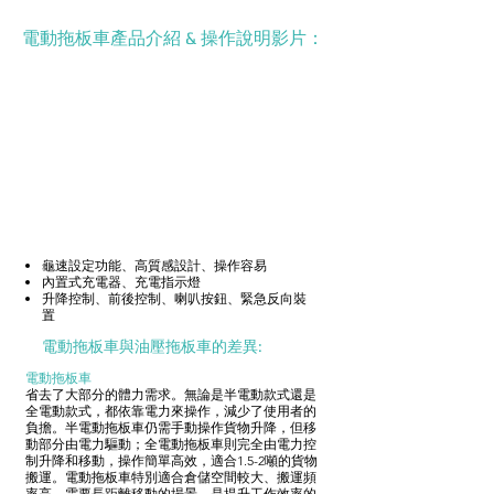
電動拖板車產品介紹 & 操作說明影片：
龜速設定功能、高質感設計、操作容易
內置式充電器、充電指示燈
升降控制、前後控制、喇叭按鈕、緊急反向裝
置
電動拖板車與油壓拖板車的差異:
電動拖板車
​省去了大部分的體力需求。無論是半電動款式還是
全電動款式，都依靠電力來操作，減少了使用者的
負擔。半電動拖板車仍需手動操作貨物升降，但移
動部分由電力驅動；全電動拖板車則完全由電力控
制升降和移動，操作簡單高效，適合1.5-2噸的貨物
搬運。電動拖板車特別適合倉儲空間較大、搬運頻
率高、需要長距離移動的場景，是提升工作效率的