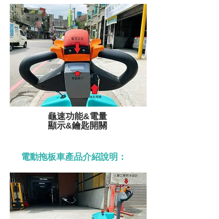
龜速功能&電量
顯示&鑰匙開關
電動拖板車產品介紹說明：