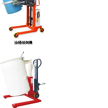
油桶傾倒機