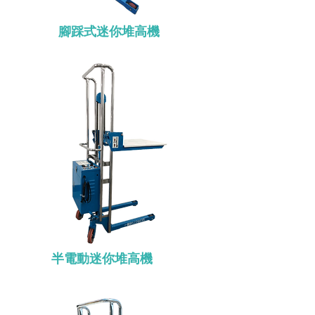
腳踩式迷你堆高機
半電動迷你堆高機