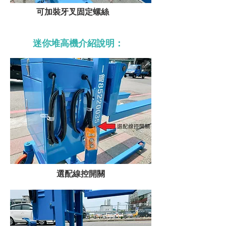
可加裝牙叉固定螺絲
迷你堆高機介紹說明：
選配線控開關