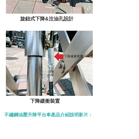
旋鈕式下降&注油孔設計
下降緩衝裝置
不鏽鋼油壓升降平台車產品介紹說明影片：