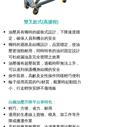
雙叉款式(高揚程)
油壓具有獨特的緩衝式設計，下降速度穩
定，確保人員和機台的安全
獨特的迴路及結構設計，品質穩定，使油
壓更強勁耐用，同時特有的油封固定設計
可杜絕漏油及完全密閉之效果
油壓備有超壓裝置，過載時即無法上升，
可以達到保護機身結構的安全
操作容易，高齡及女性操作同樣輕巧便利
輪子採用高質的PU材質，載重時起動阻力
小，行走輕快安靜不傷地板
白鐵油壓升降平台車特色：
輕巧、方便、省力、耐用
適用於生產線上貨物、模具、加工件等升
降或搬運作業
高科技廠房無塵室、冷凍庫專用油壓平台