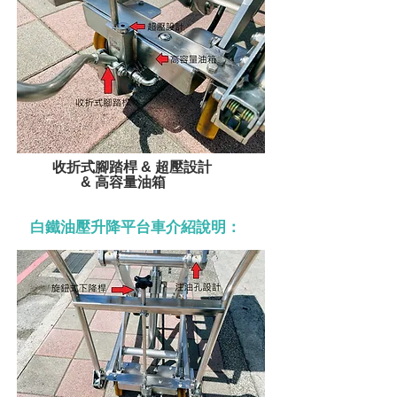
收折式腳踏桿 & 超壓設計
& 高容量油箱
白鐵油壓升降平台車介紹說明：